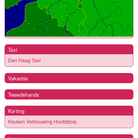
Taxi
Den Haag Taxi
Vakantie
Tweedehands
Korting
Keuken Verbouwing Hoofddorp